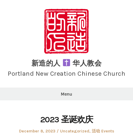
Skip
to
content
新造的人
华人教会
Portland New Creation Chinese Church
Menu
2023 圣诞欢庆
Posted
Posted
December 8, 2023
Uncategorized
,
活动 Events